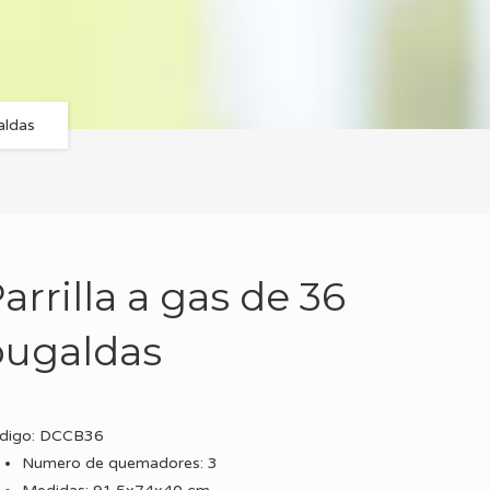
aldas
arrilla a gas de 36
pugaldas
digo: DCCB36
Numero de quemadores: 3