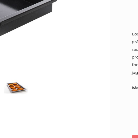
Lo
pr
ra
pr
fo
ju
Me