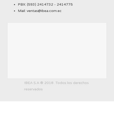
PBX: (593) 2414732 - 2414775
Mail: ventas@ibea.com.ec
IBEA S.A ® 2018 Todos los derechos
reservados