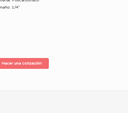
terial: Policarbonato
maño: 1/4''
Hacer una cotización