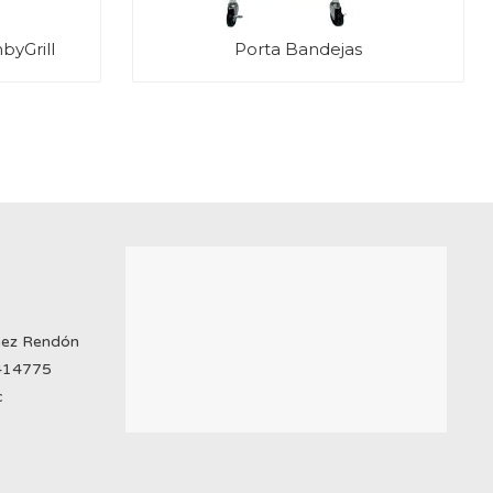
byGrill
Porta Bandejas
mez Rendón
2414775
c