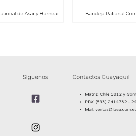
ational de Asar y Hornear
Bandeja Rational Com
Síguenos
Contactos Guayaquil
Matriz: Chile 1812 y Go
PBX: (593) 2414732 - 
Mail: ventas@ibea.com.e