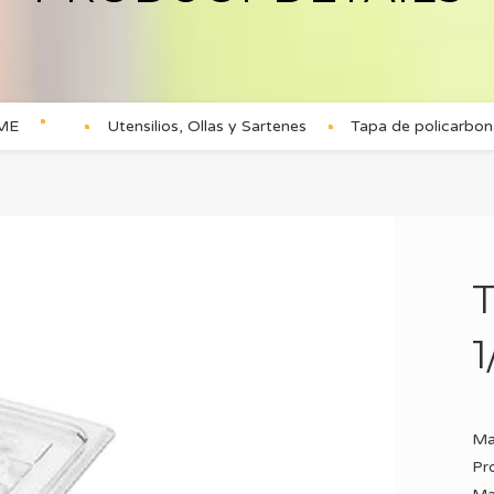
ME
Utensilios, Ollas y Sartenes
Tapa de policarbon
T
1
Ma
Pr